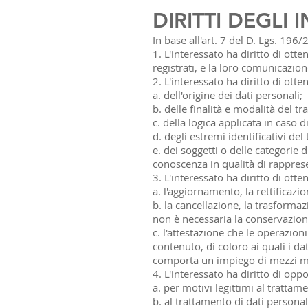
DIRITTI DEGLI 
In base all'art. 7 del D. Lgs. 196
1. L'interessato ha diritto di ot
registrati, e la loro comunicazione
2. L'interessato ha diritto di otte
a. dell'origine dei dati personali;
b. delle finalità e modalità del t
c. della logica applicata in caso d
d. degli estremi identificativi de
e. dei soggetti o delle categorie
conoscenza in qualità di rappresen
3. L'interessato ha diritto di otte
a. l'aggiornamento, la rettificazi
b. la cancellazione, la trasformaz
non è necessaria la conservazione 
c. l'attestazione che le operazion
contenuto, di coloro ai quali i da
comporta un impiego di mezzi man
4. L'interessato ha diritto di oppor
a. per motivi legittimi al trattam
b. al trattamento di dati personali