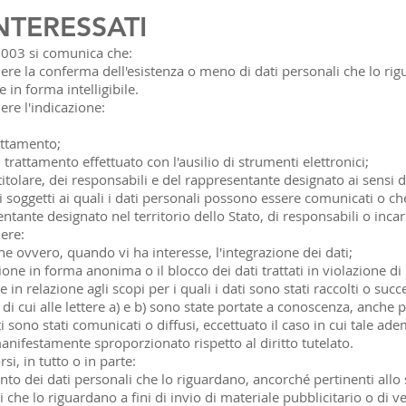
INTERESSATI
/2003 si comunica che:
tenere la conferma dell'esistenza o meno di dati personali che lo r
 in forma intelligibile.
nere l'indicazione:
rattamento;
i trattamento effettuato con l'ausilio di strumenti elettronici;
l titolare, dei responsabili e del rappresentante designato ai sensi 
 di soggetti ai quali i dati personali possono essere comunicati o 
tante designato nel territorio dello Stato, di responsabili o incari
nere:
one ovvero, quando vi ha interesse, l'integrazione dei dati;
ione in forma anonima o il blocco dei dati trattati in violazione di
in relazione agli scopi per i quali i dati sono stati raccolti o succ
i di cui alle lettere a) e b) sono state portate a conoscenza, anche 
ti sono stati comunicati o diffusi, eccettuato il caso in cui tale a
ifestamente sproporzionato rispetto al diritto tutelato.
si, in tutto o in parte:
ento dei dati personali che lo riguardano, ancorché pertinenti allo 
 che lo riguardano a fini di invio di materiale pubblicitario o di ve