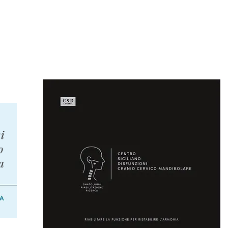
i
o
a