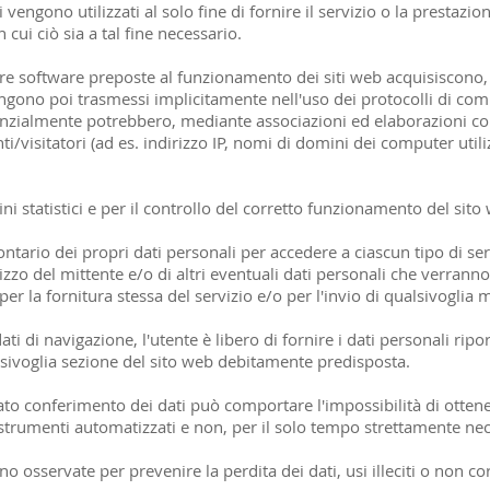
ti vengono utilizzati al solo fine di fornire il servizio o la prestazi
 cui ciò sia a tal fine necessario.
ure software preposte al funzionamento dei siti web acquisiscono,
engono poi trasmessi implicitamente nell'uso dei protocolli di com
enzialmente potrebbero, mediante associazioni ed elaborazioni con
ti/visitatori (ad es. indirizzo IP, nomi di domini dei computer utiliz
ini statistici e per il controllo del corretto funzionamento del sito
olontario dei propri dati personali per accedere a ciascun tipo di se
izzo del mittente e/o di altri eventuali dati personali che verrann
per la fornitura stessa del servizio e/o per l'invio di qualsivoglia
ati di navigazione, l'utente è libero di fornire i dati personali ripo
ualsivoglia sezione del sito web debitamente predisposta.
ato conferimento dei dati può comportare l'impossibilità di ottene
n strumenti automatizzati e non, per il solo tempo strettamente nec
o osservate per prevenire la perdita dei dati, usi illeciti o non cor