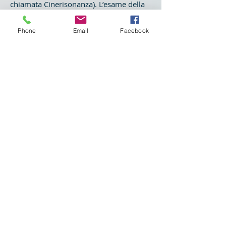
chiamata Cinerisonanza). L’esame della
Risonanza Magnetica delle ATM
(articolazioni temporo-mandibolari)
Phone
Email
Facebook
serve allo Gnatologo per capire il
comportamento del disco articolare
nelle varie fasi dell’apertura e chiusura
della bocca.
Un esame completo si chiama cine-
risonanza ed è costituito da una serie di
fotogrammi che descrivono, con un
video, i movimenti condilo discali e
tutte le patologie dei distretti articolari
(spiazzamento del disco, fissità e vari
tipi di aderenze della superficie
superiore del disco e infiammazioni con
versamenti intracapsulari). Altri esami
altrettanto importanti per l’esperto di
Gnatologia sono le Ortopanoramiche,
TAC, Elettromiografia e Kinediografia.