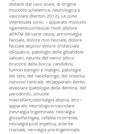
distanti dal cavo orale, di origine
muscolo-scheletrica, neurologica e
vascolare (Renton 2012). Le zone
interessate sono: – apparato muscolo
ligamentoso/tessuti molli (dolore
all’ATM da varie cause, artromialgia
facciale, dolore mio-fasciale, dolore
facciale atipico/ dolore orofacciale
idiopatico, patologie delle ghiandole
salivari, neurite del nervo ottico
bruciore della bocca, candidosi,
tumori benigni e maligni, patologie
dei seni, del nasofaringe, del sistema
nervoso centrale, etc)apparato dento-
alveolare (patologie della dentina, del
parodonto, sinusite
mascellare,odontalgia atipica, etc) –
apparato neurologico/vascolare
(nevralgia trigeminale, nevralgia
glossofaringea, cefalea ricorrente,
nevralgia post erpetica, arterite
craniale, nevralgia pre-trigeminale,