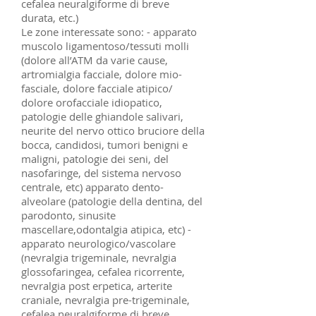
cefalea neuralgiforme di breve
durata, etc.)
Le zone interessate sono: - apparato
muscolo ligamentoso/tessuti molli
(dolore all’ATM da varie cause,
artromialgia facciale, dolore mio-
fasciale, dolore facciale atipico/
dolore orofacciale idiopatico,
patologie delle ghiandole salivari,
neurite del nervo ottico bruciore della
bocca, candidosi, tumori benigni e
maligni, patologie dei seni, del
nasofaringe, del sistema nervoso
centrale, etc) apparato dento-
alveolare (patologie della dentina, del
parodonto, sinusite
mascellare,odontalgia atipica, etc) -
apparato neurologico/vascolare
(nevralgia trigeminale, nevralgia
glossofaringea, cefalea ricorrente,
nevralgia post erpetica, arterite
craniale, nevralgia pre-trigeminale,
cefalea neuralgiforme di breve