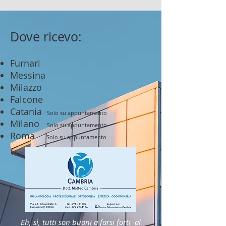
Dove ricevo:
Furnari
Messina
Milazzo
Falcone
Catania
Solo su ap
puntamen
to
Milano
Solo su appuntamento
Roma
Solo su appuntamento
Eh, sì, tutti son buoni a farsi forti al