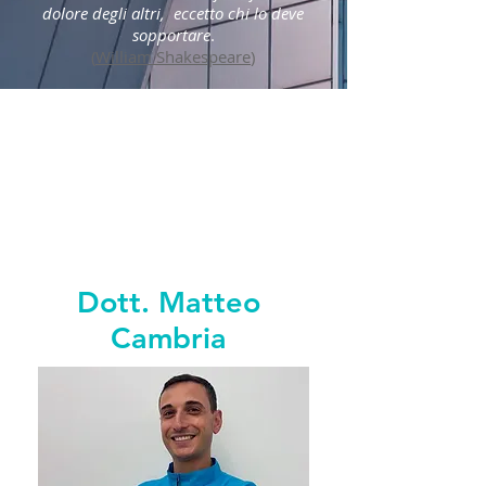
dolore degli altri, eccetto chi lo deve
sopportare
.
(
William Shakespeare
)
Dott. Matteo
Cambria