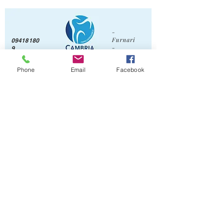
-
Furnari
09418180
-
9
Milazzo
-
Phone
Email
Facebook
Messin
a