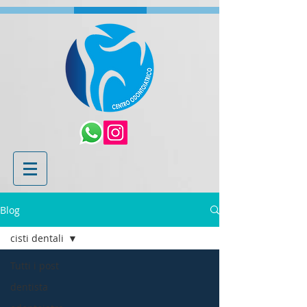
Blog
cisti dentali
Tutti i post
dentista