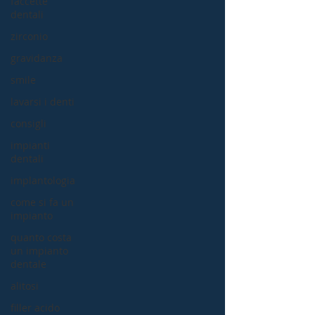
faccette
dentali
zirconio
gravidanza
smile
lavarsi i denti
consigli
impianti
dentali
implantologia
come si fa un
impianto
quanto costa
un impianto
dentale
alitosi
filler acido