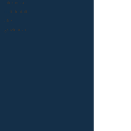
ialuronico
cisti dentali
afte
gravidanza