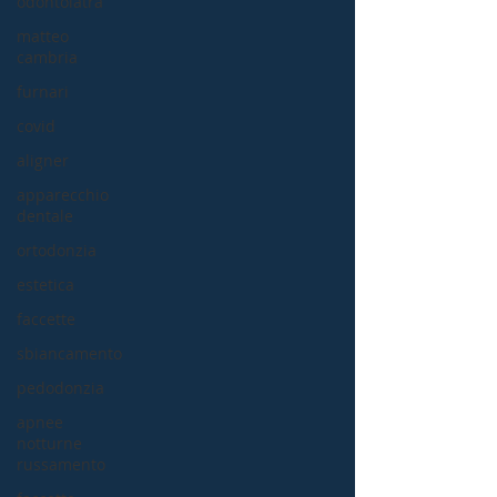
odontoiatra
matteo
cambria
furnari
covid
aligner
apparecchio
dentale
ortodonzia
estetica
faccette
sbiancamento
pedodonzia
apnee
notturne
russamento